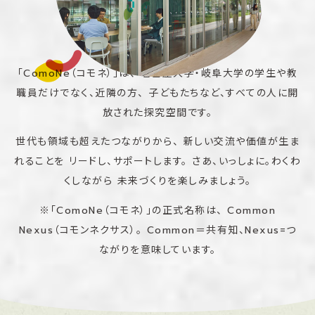
「ComoNe（コモネ）」は、
名古屋大学・岐阜大学の学生や教
職員だけでなく、近隣の方、
子どもたちなど、すべての人に開
放された探究空間です。
世代も領域も超えたつながりから、
新しい交流や価値が生ま
れることを
リードし、サポートします。
さあ、いっしょに。わくわ
くしながら
未来づくりを楽しみましょう。
※「ComoNe（コモネ）」の正式名称は、
Common
Nexus（コモンネクサス）。
Common＝共有知、Nexus=つ
ながりを意味しています。