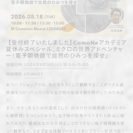
【受付終了いたしました】ComoNeアカデミア
夏休みスペシャル_ミクロの世界アドベンチャ
ー！電子顕微鏡で自然のひみつを探せ」
開催日時
2026年8月18日(火) 10:00~15:00
開催場所
LOUNGE1
本ワークショップでは、ものを大きくして観察することができる顕
微鏡をつかっていろいろな生き物の秘密を解き明かしてみてみよ
う。
また、大きく見るための道具として、自分だけの顕微鏡（ペットボト
ル顕微鏡）をつくってみたり、生き物の知恵からうまれた製品に触
れてみたり、普段はなかなか見ることのできない電子顕微鏡を使
った観察など、さまざまな体験ブースをスタンプラリー形式で巡り
ます。