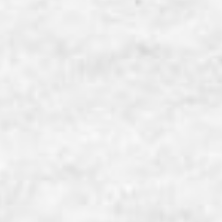
ComoNeアカデミア 夏休みスペシャル_足
でゲーム！こころと脳を元気にするチャレンジ
教室
開催日時
2026年8月25日(火) 10:15~14:30
開催場所
LOAM HALL
ゲームを楽しみながら、こころ・脳・身体のつながりを体験してみ
よう！
画面に表示されるマークを足でタッチして遊ぶ「クイックステップ
トレーナー」に挑戦！「見て・考えて・動く」をくり返しながら、自分
の反応や身体の動きを楽しく発見できます。