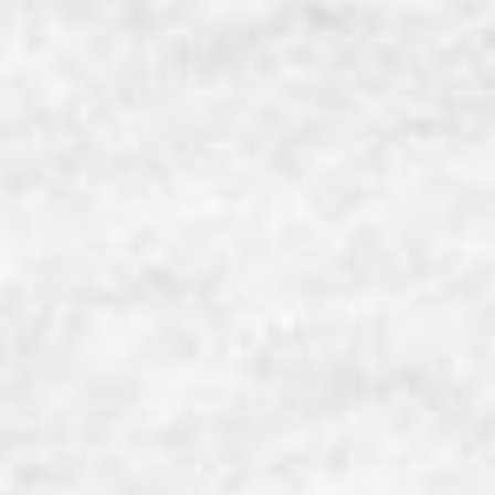
ComoNeアカデミア夏休みスペシャル
_ComoNeで「音」のタカラさがし
開催日時
2026年8月26日(水) 13:00~15:00
開催場所
LOUNGE1
わたしたちの身の回りには、さまざまな「音」があふれています。け
れども、いつも聞いているはずの音を、どれくらい思い出せるでし
ょうか？
同じものから生まれる音でも、ものの動きや場所の広さ、素材の
違いなどによって、さまざまに変化します。