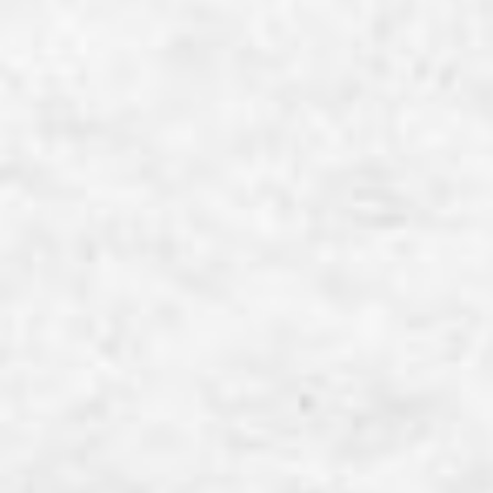
ComoNeアカデミア 夏休みスペシャル_足
でゲーム！こころと脳を元気にするチャレンジ
教室
開催日時
2026年8月25日(火) 10:15~14:30
開催場所
LOAM HALL
ゲームを楽しみながら、こころ・脳・身体のつながりを体験してみ
よう！
画面に表示されるマークを足でタッチして遊ぶ「クイックステップ
トレーナー」に挑戦！「見て・考えて・動く」をくり返しながら、自分
の反応や身体の動きを楽しく発見できます。