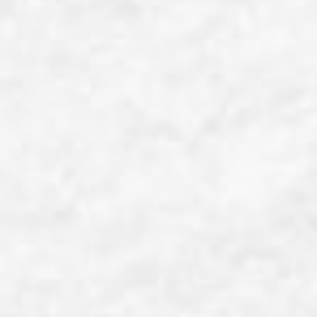
第6回 中高生アントレプレナーシップ研修
開催日時
2026年8月22日(土) 13:00~15:30
開催場所
LOAM HALL
「中高生アントレプレナーシップ研修」は、中高生が「自分・仲間・
未来を知る」をテーマに、経済や仕事について楽しく学ぶワークシ
ョップです。大学生や優良企業と交流しながら、カードゲームで経
済が動く仕組みを体験していただきます。また、「これからの時代と
仕事」「未来をつくるアイデアを考えよう」といったプログラムを通
して、多様な価値観や社会課題にふれ、自分で動き出すきっかけを
つくっていただきます。