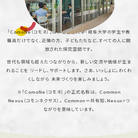
「ComoNe（コモネ）」は、
名古屋大学・岐阜大学の学生や教
職員だけでなく、近隣の方、
子どもたちなど、すべての人に開
放された探究空間です。
世代も領域も超えたつながりから、
新しい交流や価値が生ま
れることを
リードし、サポートします。
さあ、いっしょに。わくわ
くしながら
未来づくりを楽しみましょう。
※「ComoNe（コモネ）」の正式名称は、
Common
Nexus（コモンネクサス）。
Common＝共有知、Nexus=つ
ながりを意味しています。