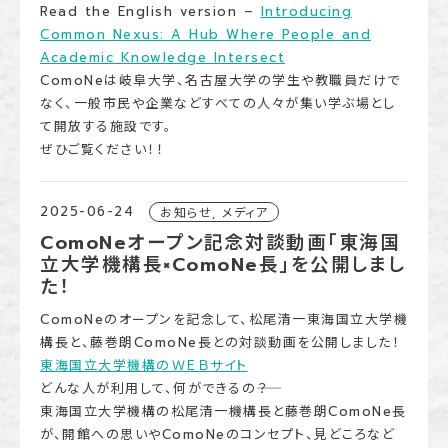
Read the English version –
Introducing
Common Nexus: A Hub Where People and
Academic Knowledge Intersect
ComoNeは岐阜大学、名古屋大学の学生や教職員だけで
なく、一般市民や企業などすべての人々が集い学ぶ場とし
て開放する施設です。
ぜひご覧ください！！
2025-06-24
お知らせ, メディア
ComoNeオープン記念対談動画「東海国
立大学機構長×ComoNe長」を公開しまし
た！
ComoNeのオープンを記念して、松尾清一東海国立大学機
構長と、藤巻朗ComoNe長との対談動画を公開しました！
東海国立大学機構のＷＥＢサイト
どんな人が利用して、何ができるの――？
東海国立大学機構の松尾清一機構長と藤巻朗ComoNe長
が、開館への思いやComoNeのコンセプト、見どころなど